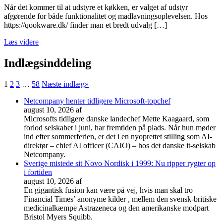
Når det kommer til at udstyre et køkken, er valget af udstyr
afgørende for både funktionalitet og madlavningsoplevelsen. Hos
https://qookware.dk/ finder man et bredt udvalg […]
Læs videre
Indlægsinddeling
1
2
3
…
58
Næste indlæg
»
Netcompany henter tidligere Microsoft-topchef
august 10, 2026
af
Microsofts tidligere danske landechef Mette Kaagaard, som
forlod selskabet i juni, har fremtiden på plads. Når hun møder
ind efter sommerferien, er det i en nyoprettet stilling som AI-
direktør – chief AI officer (CAIO) – hos det danske it-selskab
Netcompany.
Sverige mistede sit Novo Nordisk i 1999: Nu ripper rygter op
i fortiden
august 10, 2026
af
En gigantisk fusion kan være på vej, hvis man skal tro
Financial Times’ anonyme kilder , mellem den svensk-britiske
medicinalkæmpe Astrazeneca og den amerikanske modpart
Bristol Myers Squibb.