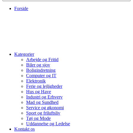
Forside
Kategorier
Arbejde og Fritid
Biler og sjov
Boligindretning
Computer og IT
Elektronik
Ferie og lejligheder
Hus og Have
Industri og Erhverv
Mad og Sundhed
Service og økonomi
Sport og friluftsliv
Tøj og Mode
Uddannelse og Ledelse
Kontakt os