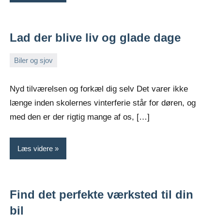
Lad der blive liv og glade dage
Biler og sjov
marts
Admin
18,
Nyd tilværelsen og forkæl dig selv Det varer ikke
2022
længe inden skolernes vinterferie står for døren, og
med den er der rigtig mange af os, […]
Læs videre
Find det perfekte værksted til din
bil