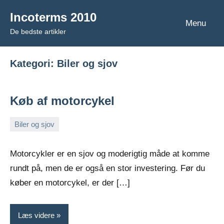
Videre
Incoterms 2010
til
Menu
De bedste artikler
indhold
Kategori:
Biler og sjov
Køb af motorcykel
Biler og sjov
oktober
Admin
5,
Motorcykler er en sjov og moderigtig måde at komme
2022
rundt på, men de er også en stor investering. Før du
køber en motorcykel, er der […]
Læs videre