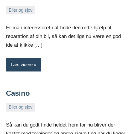
Biler og sjov
marts
Admin
16,
Er man interesseret i at finde den rette hjælp til
2022
reparation af din bil, så kan det lige nu være en god
ide at klikke […]
Læs videre
Casino
Biler og sjov
november
Admin
21,
Så kan du godt finde heldet frem for nu bliver der
2021
kastet med terninger og andre sjove ting når du ligger