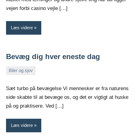
vejen forbi casino vejle […]
Læs videre
Bevæg dig hver eneste dag
Biler og sjov
oktober
Admin
9,
Sæt turbo på bevægelse Vi mennesker er fra naturens
2021
side skabte til at bevæge os, og det er vigtigt at huske
på og praktisere. Ved […]
Læs videre