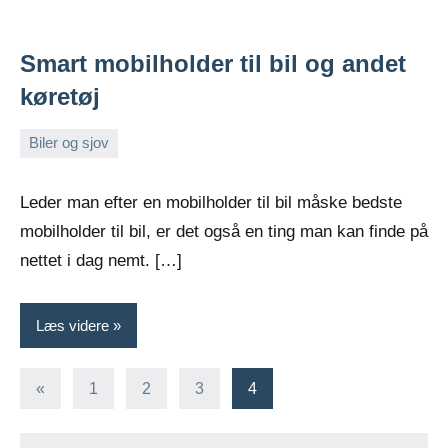
Smart mobilholder til bil og andet
køretøj
Biler og sjov
oktober
Admin
7,
Leder man efter en mobilholder til bil måske bedste
2021
mobilholder til bil, er det også en ting man kan finde på
nettet i dag nemt. […]
Læs videre
Indlægsinddeling
Forrige
«
1
2
3
4
indlæg