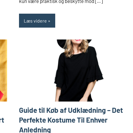
kun være praktisk og beskytte mod […]
Læs videre
Guide til Køb af Udklædning – Det
rt
Perfekte Kostume Til Enhver
Anledning