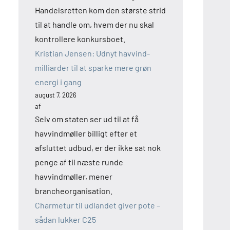
Handelsretten kom den største strid
til at handle om, hvem der nu skal
kontrollere konkursboet.
Kristian Jensen: Udnyt havvind-
milliarder til at sparke mere grøn
energi i gang
august 7, 2026
af
Selv om staten ser ud til at få
havvindmøller billigt efter et
afsluttet udbud, er der ikke sat nok
penge af til næste runde
havvindmøller, mener
brancheorganisation.
Charmetur til udlandet giver pote –
sådan lukker C25