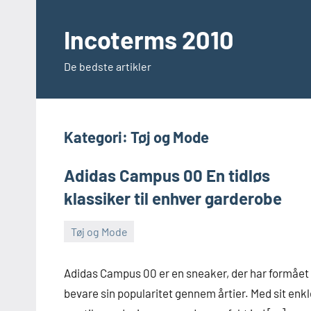
Videre
til
Incoterms 2010
indhold
De bedste artikler
Kategori:
Tøj og Mode
Adidas Campus 00 En tidløs
klassiker til enhver garderobe
Tøj og Mode
juni
Admin
24,
Adidas Campus 00 er en sneaker, der har formået
2025
bevare sin popularitet gennem årtier. Med sit enkl