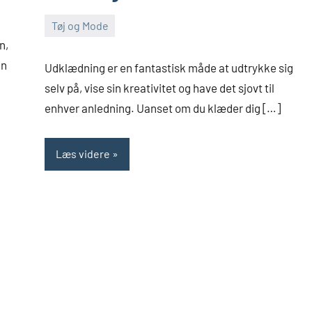
Tøj og Mode
juli
Admin
n,
30,
en
Udklædning er en fantastisk måde at udtrykke sig
2023
selv på, vise sin kreativitet og have det sjovt til
enhver anledning. Uanset om du klæder dig […]
Læs videre