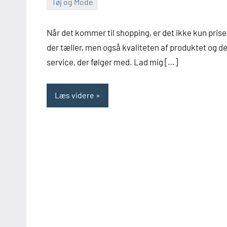
Tøj og Mode
marts
Admin
6,
Når det kommer til shopping, er det ikke kun prise
2024
der tæller, men også kvaliteten af produktet og d
service, der følger med. Lad mig […]
Læs videre