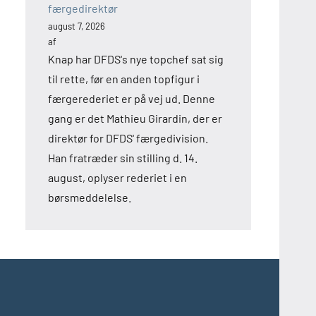
færgedirektør
august 7, 2026
af
Knap har DFDS's nye topchef sat sig
til rette, før en anden topfigur i
færgerederiet er på vej ud. Denne
gang er det Mathieu Girardin, der er
direktør for DFDS' færgedivision.
Han fratræder sin stilling d. 14.
august, oplyser rederiet i en
børsmeddelelse.