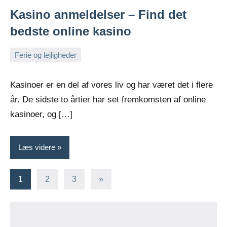
Kasino anmeldelser – Find det
bedste online kasino
Ferie og lejligheder
september
Admin
6,
Kasinoer er en del af vores liv og har været det i flere
2023
år. De sidste to årtier har set fremkomsten af online
kasinoer, og […]
Læs videre
Indlægsinddeling
Næste
1
2
3
»
indlæg