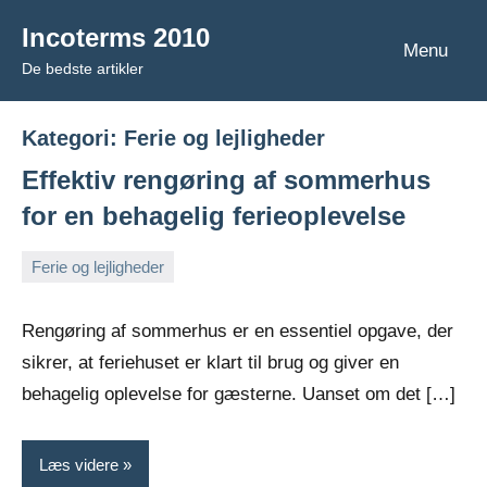
Videre
Incoterms 2010
til
Menu
De bedste artikler
indhold
Kategori:
Ferie og lejligheder
Effektiv rengøring af sommerhus
for en behagelig ferieoplevelse
Ferie og lejligheder
januar
Admin
16,
Rengøring af sommerhus er en essentiel opgave, der
2026
sikrer, at feriehuset er klart til brug og giver en
behagelig oplevelse for gæsterne. Uanset om det […]
Læs videre