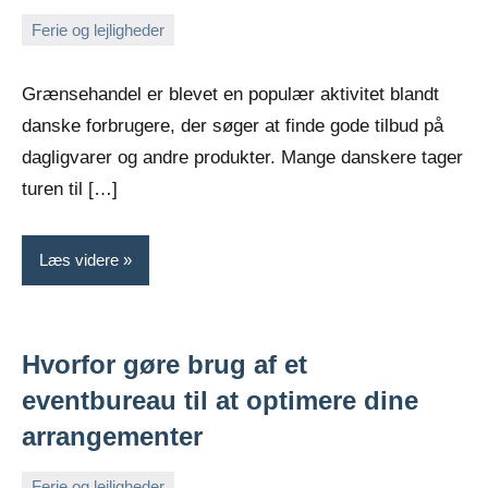
Ferie og lejligheder
september
Admin
7,
Grænsehandel er blevet en populær aktivitet blandt
2024
danske forbrugere, der søger at finde gode tilbud på
dagligvarer og andre produkter. Mange danskere tager
turen til […]
Læs videre
Hvorfor gøre brug af et
eventbureau til at optimere dine
arrangementer
Ferie og lejligheder