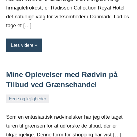
2024
firmajulefrokost, er Radisson Collection Royal Hotel
det naturlige valg for virksomheder i Danmark. Lad os
tage et […]
Læs videre
Mine Oplevelser med Rødvin på
Tilbud ved Grænsehandel
Ferie og lejligheder
december
Admin
28,
Som en entusiastisk rødvinelsker har jeg ofte taget
2023
turen til grænsen for at udforske de tilbud, der er
tilgængelige. Denne form for shopping har vist […]