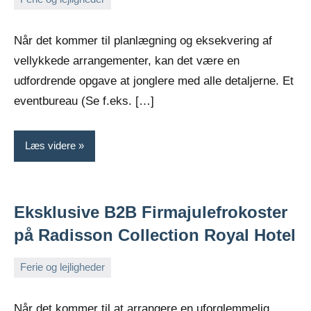
februar
Admin
27,
Når det kommer til planlægning og eksekvering af
2024
vellykkede arrangementer, kan det være en
udfordrende opgave at jonglere med alle detaljerne. Et
eventbureau (Se f.eks. […]
Læs videre
Eksklusive B2B Firmajulefrokoster
på Radisson Collection Royal Hotel
Ferie og lejligheder
januar
Admin
11,
Når det kommer til at arrangere en uforglemmelig