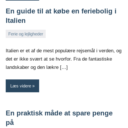
En guide til at købe en feriebolig i
Italien
Ferie og lejligheder
november
Admin
9,
Italien er et af de mest populære rejsemål i verden, og
2024
det er ikke svært at se hvorfor. Fra de fantastiske
landskaber og den lækre […]
Læs videre
En praktisk måde at spare penge
på