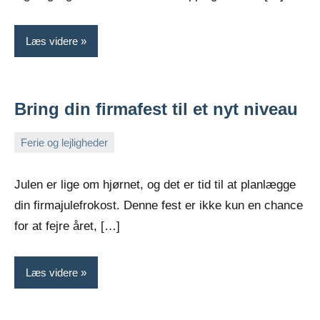
Læs videre
Bring din firmafest til et nyt niveau
Ferie og lejligheder
september
Admin
11,
Julen er lige om hjørnet, og det er tid til at planlægge
2023
din firmajulefrokost. Denne fest er ikke kun en chance
for at fejre året, […]
Læs videre