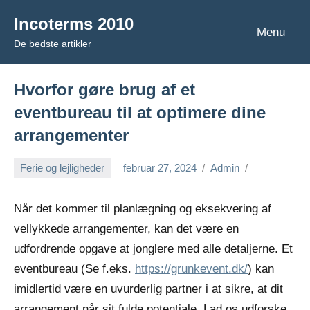
Videre
Incoterms 2010
til
Menu
De bedste artikler
indhold
Hvorfor gøre brug af et
eventbureau til at optimere dine
arrangementer
Ferie og lejligheder
februar 27, 2024
Admin
Når det kommer til planlægning og eksekvering af
vellykkede arrangementer, kan det være en
udfordrende opgave at jonglere med alle detaljerne. Et
eventbureau (Se f.eks.
https://grunkevent.dk/
) kan
imidlertid være en uvurderlig partner i at sikre, at dit
arrangement når sit fulde potentiale. Lad os udforske,