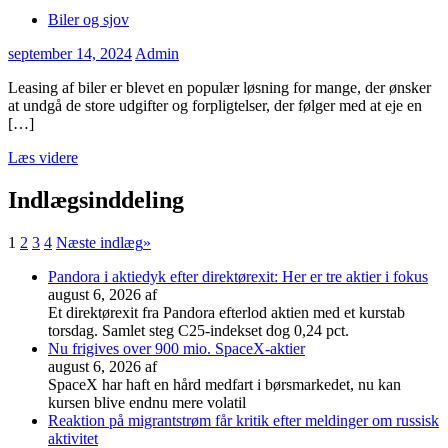
Biler og sjov
september 14, 2024
Admin
Leasing af biler er blevet en populær løsning for mange, der ønsker
at undgå de store udgifter og forpligtelser, der følger med at eje en
[…]
Læs videre
Indlægsinddeling
1
2
3
4
Næste indlæg
»
Pandora i aktiedyk efter direktørexit: Her er tre aktier i fokus
august 6, 2026
af
Et direktørexit fra Pandora efterlod aktien med et kurstab
torsdag. Samlet steg C25-indekset dog 0,24 pct.
Nu frigives over 900 mio. SpaceX-aktier
august 6, 2026
af
SpaceX har haft en hård medfart i børsmarkedet, nu kan
kursen blive endnu mere volatil
Reaktion på migrantstrøm får kritik efter meldinger om russisk
aktivitet