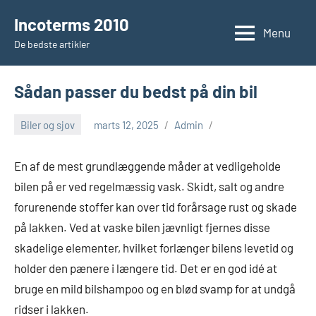
Videre
Incoterms 2010
til
Menu
De bedste artikler
indhold
Sådan passer du bedst på din bil
Biler og sjov
marts 12, 2025
Admin
En af de mest grundlæggende måder at vedligeholde
bilen på er ved regelmæssig vask. Skidt, salt og andre
forurenende stoffer kan over tid forårsage rust og skade
på lakken. Ved at vaske bilen jævnligt fjernes disse
skadelige elementer, hvilket forlænger bilens levetid og
holder den pænere i længere tid. Det er en god idé at
bruge en mild bilshampoo og en blød svamp for at undgå
ridser i lakken.