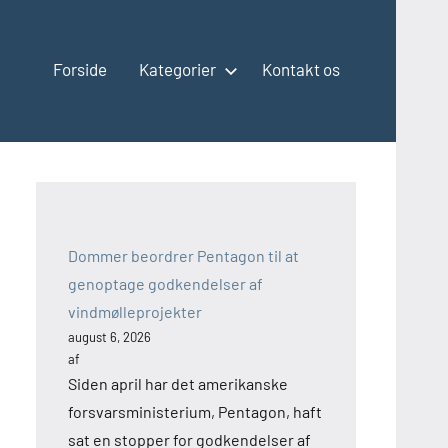
Forside
Kategorier
Kontakt os
Dommer beordrer Pentagon til at
genoptage godkendelser af
vindmølleprojekter
august 6, 2026
af
Siden april har det amerikanske
forsvarsministerium, Pentagon, haft
sat en stopper for godkendelser af