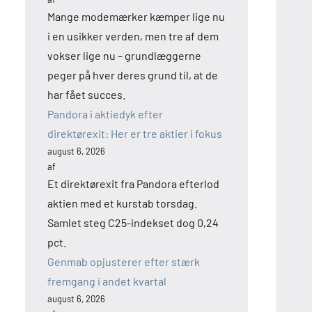
Mange modemærker kæmper lige nu
i en usikker verden, men tre af dem
vokser lige nu – grundlæggerne
peger på hver deres grund til, at de
har fået succes.
Pandora i aktiedyk efter
direktørexit: Her er tre aktier i fokus
august 6, 2026
af
Et direktørexit fra Pandora efterlod
aktien med et kurstab torsdag.
Samlet steg C25-indekset dog 0,24
pct.
Genmab opjusterer efter stærk
fremgang i andet kvartal
august 6, 2026