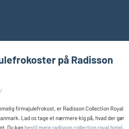
ulefrokoster på Radisson
melig firmajulefrokost, er Radisson Collection Royal
 Danmark. Lad os tage et nærmere kig på, hvad der gør
igt. Du kan
bestil mere radisson collection royal hotel
.