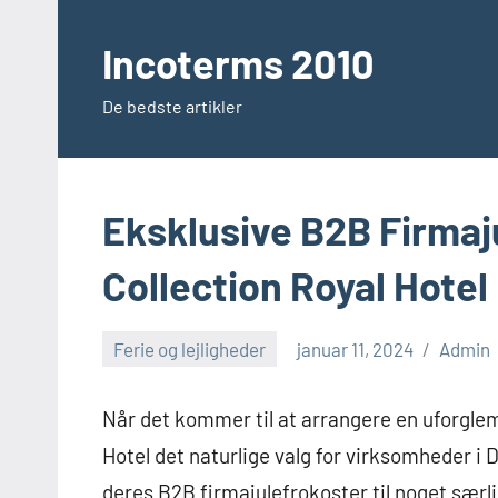
Videre
til
Incoterms 2010
indhold
De bedste artikler
Eksklusive B2B Firmaj
Collection Royal Hotel
Ferie og lejligheder
januar 11, 2024
Admin
Når det kommer til at arrangere en uforglem
Hotel det naturlige valg for virksomheder i
deres B2B firmajulefrokoster til noget særl