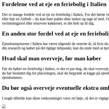
Fordelene ved at eje en feriebolig i Italien
Der er mange fordele ved at eje en feriebolig i Italien. For det første
eller leje en Airbnb – du kan bare pakke dine tasker og tage af sted. 
swimmingpool eller renovere køkkenet, er det helt op til dig.
En anden stor fordel ved at eje en ferieboli
Ejendomspriserne i Italien har været stigende de seneste år, så hvis 
din research og køber på det rigtige tidspunkt, kan du ende med at tj
Hvad skal man overveje, før man køber
Før du køber en feriebolig i Italien, er der et par ting, du skal overvej
du har besluttet dig for placeringen, skal du begynde at kigge på ejen
ejendommen.
Du bør også overveje eventuelle ekstra omk
I nogle tilfælde kan disse omkostninger være ret høje, så det er vigt