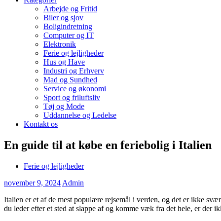
Arbejde og Fritid
Biler og sjov
Boligindretning
Computer og IT
Elektronik
Ferie og lejligheder
Hus og Have
Industri og Erhverv
Mad og Sundhed
Service og økonomi
Sport og friluftsliv
Tøj og Mode
Uddannelse og Ledelse
Kontakt os
En guide til at købe en feriebolig i Italien
Ferie og lejligheder
november 9, 2024
Admin
Italien er et af de mest populære rejsemål i verden, og det er ikke svær
du leder efter et sted at slappe af og komme væk fra det hele, er der ik