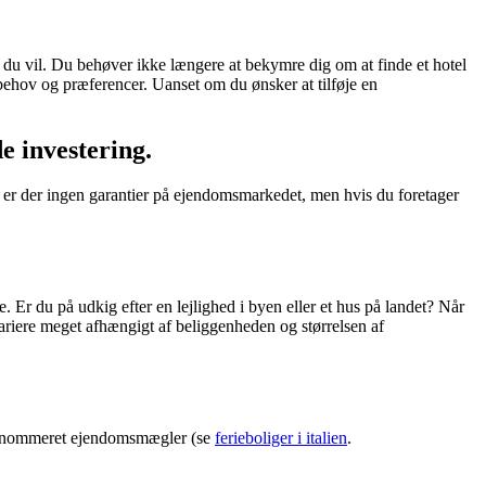
lst du vil. Du behøver ikke længere at bekymre dig om at finde et hotel
 behov og præferencer. Uanset om du ønsker at tilføje en
de investering.
ig er der ingen garantier på ejendomsmarkedet, men hvis du foretager
ve. Er du på udkig efter en lejlighed i byen eller et hus på landet? Når
variere meget afhængigt af beliggenheden og størrelsen af
velrenommeret ejendomsmægler (se
ferieboliger i italien
.