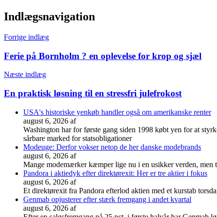
Indlægsnavigation
Forrige indlæg
Ferie på Bornholm ? en oplevelse for krop og sjæl
Næste indlæg
En praktisk løsning til en stressfri julefrokost
USA's historiske yenkøb handler også om amerikanske renter
august 6, 2026
af
Washington har for første gang siden 1998 købt yen for at styr
sårbare marked for statsobligationer
Modeuge: Derfor vokser netop de her danske modebrands
august 6, 2026
af
Mange modemærker kæmper lige nu i en usikker verden, men tre 
Pandora i aktiedyk efter direktørexit: Her er tre aktier i fokus
august 6, 2026
af
Et direktørexit fra Pandora efterlod aktien med et kurstab torsd
Genmab opjusterer efter stærk fremgang i andet kvartal
august 6, 2026
af
Efter en salgsfremgang på 25 pct. i første halvår har Genmab løft