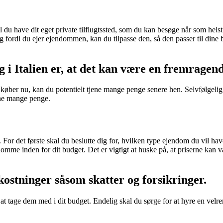
 vil du have dit eget private tilflugtssted, som du kan besøge når som he
Og fordi du ejer ejendommen, kan du tilpasse den, så den passer til dine
g i Italien er, at det kan være en fremragen
du køber nu, kan du potentielt tjene mange penge senere hen. Selvfølgel
ene mange penge.
e. For det første skal du beslutte dig for, hvilken type ejendom du vil ha
domme inden for dit budget. Det er vigtigt at huske på, at priserne kan 
ostninger såsom skatter og forsikringer.
igt at tage dem med i dit budget. Endelig skal du sørge for at hyre en 