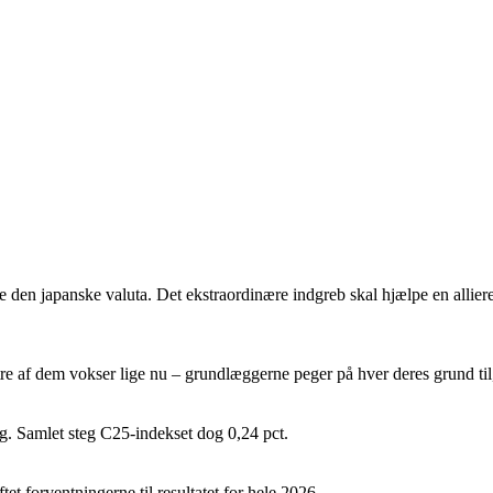
ke den japanske valuta. Det ekstraordinære indgreb skal hjælpe en all
af dem vokser lige nu – grundlæggerne peger på hver deres grund til, 
ag. Samlet steg C25-indekset dog 0,24 pct.
et forventningerne til resultatet for hele 2026