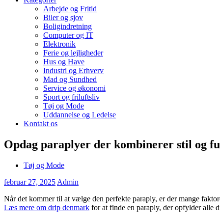
Arbejde og Fritid
Biler og sjov
Boligindretning
Computer og IT
Elektronik
Ferie og lejligheder
Hus og Have
Industri og Erhverv
Mad og Sundhed
Service og økonomi
Sport og friluftsliv
Tøj og Mode
Uddannelse og Ledelse
Kontakt os
Opdag paraplyer der kombinerer stil og fu
Tøj og Mode
februar 27, 2025
Admin
Når det kommer til at vælge den perfekte paraply, er der mange faktore
Læs mere om drip denmark
for at finde en paraply, der opfylder alle 