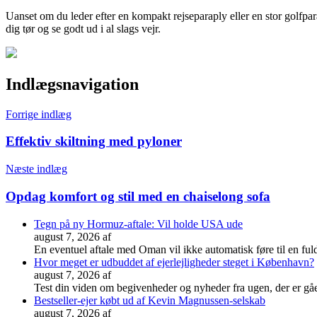
Uanset om du leder efter en kompakt rejseparaply eller en stor golfpara
dig tør og se godt ud i al slags vejr.
Indlægsnavigation
Forrige indlæg
Effektiv skiltning med pyloner
Næste indlæg
Opdag komfort og stil med en chaiselong sofa
Tegn på ny Hormuz-aftale: Vil holde USA ude
august 7, 2026
af
En eventuel aftale med Oman vil ikke automatisk føre til en fu
Hvor meget er udbuddet af ejerlejligheder steget i København?
august 7, 2026
af
Test din viden om begivenheder og nyheder fra ugen, der er gå
Bestseller-ejer købt ud af Kevin Magnussen-selskab
august 7, 2026
af