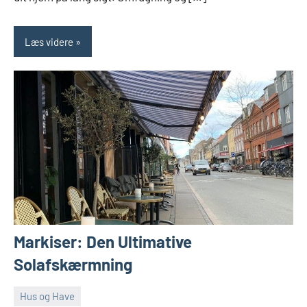
Læs videre
Markiser: Den Ultimative
Solafskærmning
Hus og Have
april
Admin