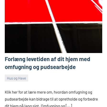
Forlæng levetiden af dit hjem med
omfugning og pudsearbejde
Hus og Have
maj
Admin
10,
Klik her for at lære mere om, hvordan omfugning og
2024
pudsearbejde kan bidrage til at opretholde og forbedre
dit hjem på lang sigt. Omfugning og […]