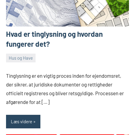
Hvad er tinglysning og hvordan
fungerer det?
Hus og Have
juli
Admin
14,
Tinglysning er en vigtig proces inden for ejendomsret,
2024
der sikrer, at juridiske dokumenter og rettigheder
officielt registreres og bliver retsgyldige. Processen er
afgørende for at […]
Læs videre