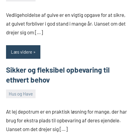
januar
Admin
23,
Vedligeholdelse af gulve er en vigtig opgave for at sikre,
2025
at gulvet forbliver i god stand i mange år. Uanset om det
drejer sig om […]
Læs videre
Sikker og fleksibel opbevaring til
ethvert behov
Hus og Have
december
Admin
26,
At lej depotrum er en praktisk løsning for mange, der har
2024
brug for ekstra plads til opbevaring af deres ejendele.
Uanset om det drejer sig […]