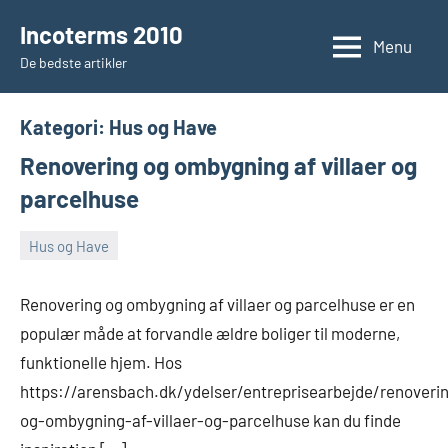
Videre
Incoterms 2010
til
Menu
De bedste artikler
indhold
Kategori:
Hus og Have
Renovering og ombygning af villaer og
parcelhuse
Hus og Have
februar
Admin
15,
Renovering og ombygning af villaer og parcelhuse er en
2025
populær måde at forvandle ældre boliger til moderne,
funktionelle hjem. Hos
https://arensbach.dk/ydelser/entreprisearbejde/renoveri
og-ombygning-af-villaer-og-parcelhuse kan du finde