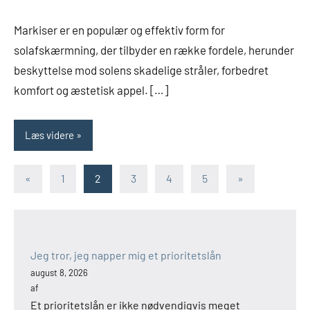
29,
Markiser er en populær og effektiv form for
2024
solafskærmning, der tilbyder en række fordele, herunder
beskyttelse mod solens skadelige stråler, forbedret
komfort og æstetisk appel. […]
Læs videre
Indlægsinddeling
Forrige
Næste
«
1
2
3
4
5
»
indlæg
indlæg
Jeg tror, jeg napper mig et prioritetslån
august 8, 2026
af
Et prioritetslån er ikke nødvendigvis meget