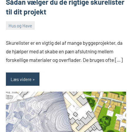
Sådan vælger du de rigtige skurelister
til dit projekt
Hus og Have
november
Admin
16,
Skurelister er en vigtig del af mange byggeprojekter, da
2024
de hjælper med at skabe en pæn afslutning mellem
forskellige materialer og overflader. De bruges ofte […]
Læs videre