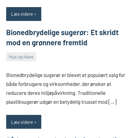
Læs videre
Bionedbrydelige sugerør: Et skridt
mod en grønnere fremtid
Hus og Have
december
Admin
7,
Bionedbrydelige sugerør er blevet et populært valg for
2024
både forbrugere og virksomheder, der ønsker at
reducere deres miljøpåvirkning. Traditionelle
plastiksugerør udgør en betydelig trussel mod […]
Læs videre