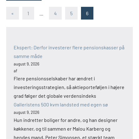
Indlægsinddeling
Forrige
«
1
…
4
5
6
indlæg
Ekspert: Derfor investerer flere pensionskasser på
samme måde
august 9, 2026
af
Flere pensionsselskaber har ændret i
investeringsstrategien, så aktieporteføljen i højere
grad følger det globale verdensindeks
Galleristens 500 kvm landsted med egen sø
august 9, 2026
Hun indretter boliger for andre, og han designer
køkkener, og til sammen er Malou Karberg og
hendes mand, Peter Simonsen, et stærkt team.