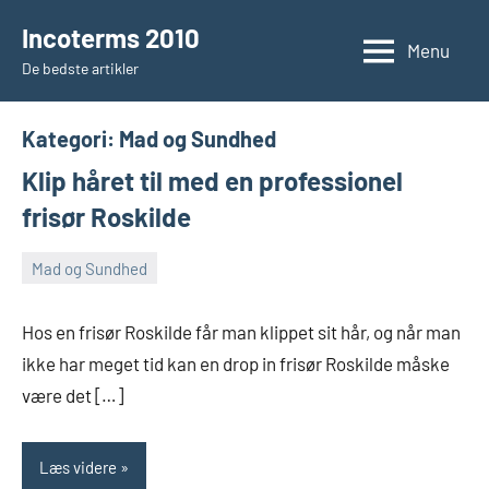
Videre
Incoterms 2010
til
Menu
De bedste artikler
indhold
Kategori:
Mad og Sundhed
Klip håret til med en professionel
frisør Roskilde
Mad og Sundhed
marts
Admin
28,
Hos en frisør Roskilde får man klippet sit hår, og når man
2021
ikke har meget tid kan en drop in frisør Roskilde måske
være det […]
Læs videre