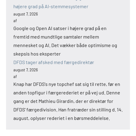
højere grad på AI-stemmesystemer
august 7, 2026
af
Google og Open AI satser i højere grad på en
fremtid med mundtlige samtaler mellem
mennesket og AI. Det vækker både optimisme og
skepsis hos eksperter
DFDS tager afsked med færgedirektør
august 7, 2026
af
Knap har DFDS's nye topchef sat sig til rette, før en
anden topfigur i færgerederiet er på vej ud. Denne
gang er det Mathieu Girardin, der er direktør for
DFDS' færgedivision. Han fratræder sin stilling d. 14.
august, oplyser rederiet i en børsmeddelelse.