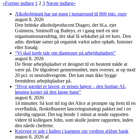
«
Forrige indlæg
1
2
3
Næste indlæg
»
Alkoholgigant har sat gang i turnaround til 860 mio. euro
august 8, 2026
Den britiske alkoholproducent Diageo, der bl.a. ejer
Guinness, Smirnoff og Baileys, er i gang med en stor
organisationsændring, der skal få selskabet på ret kurs. Den
adm. direktør satser på organisk vækst uden opkøb, fusioner
eller frasalg
“Vi skal turde tale om diagnoser på arbejdspladsen”
august 8, 2026
De fleste arbejdspladser er designet til en bestemt måde at
være på. De tilgodeser gennemsnittet, men overser, at op mod
20 pct. er neurodivergente. Det kan man ikke bygge
fremtidens arbejdspladser på.
“Hvor gærdet er lavest, er prisen højest – den hurtige AI-
løsning koster på den lange bane”
august 8, 2026
14 minutter. Så kort tid tog det Alice at prompte sig frem til en
overfladisk, floskelbaseret lanceringsstrategi pakket ind i en
ufærdig rapport. Det tog hende 1 minut at sende rapporten
videre til kollegaen John, som skulle justere rapporten, inden
den nåede cheferne.
Knivene er ude i Italien i kampen om verdens ældste bank
august 8, 2026
af