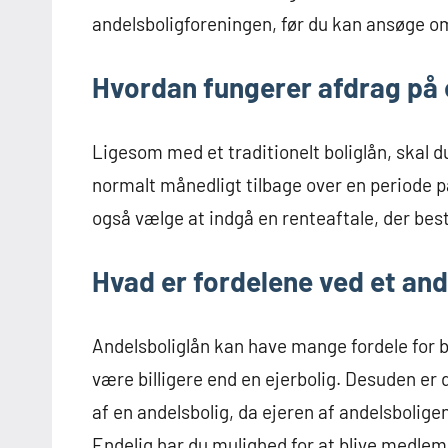
andelsboligforeningen, før du kan ansøge om
Hvordan fungerer afdrag på 
Ligesom med et traditionelt boliglån, skal d
normalt månedligt tilbage over en periode p
også vælge at indgå en renteaftale, der bes
Hvad er fordelene ved et and
Andelsboliglån kan have mange fordele for 
være billigere end en ejerbolig. Desuden e
af en andelsbolig, da ejeren af andelsboligen
Endelig har du mulighed for at blive medlem