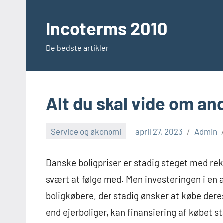
Videre
til
Incoterms 2010
indhold
De bedste artikler
Alt du skal vide om an
Service og økonomi
april 27, 2023
Admin
Danske boligpriser er stadig steget med rek
svært at følge med. Men investeringen i en a
boligkøbere, der stadig ønsker at købe dere
end ejerboliger, kan finansiering af købet s