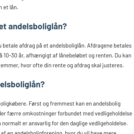
 et lån.
et andelsboliglån?
u betale afdrag på et andelsboliglån. Afdragene betales
å 10-30 år, afhængigt af lånebeløbet og renten. Du kan
temmer, hvor ofte din rente og afdrag skal justeres.
elsboliglån?
boligkøbere. Først og fremmest kan en andelsbolig
r der færre omkostninger forbundet med vedligeholdelse
 normalt er ansvarlig for den daglige vedligeholdelse.
 af en andelsboligforening, hvor du vil have mere