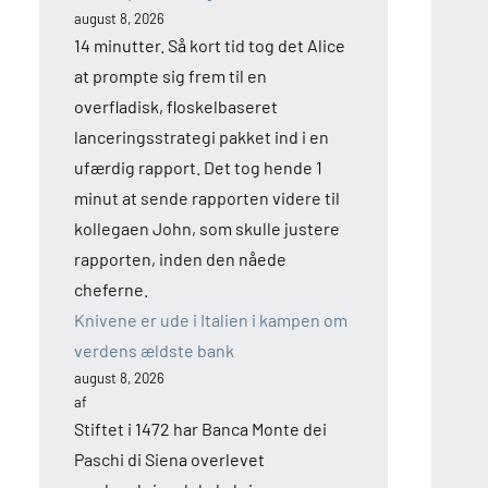
august 8, 2026
14 minutter. Så kort tid tog det Alice
at prompte sig frem til en
overfladisk, floskelbaseret
lanceringsstrategi pakket ind i en
ufærdig rapport. Det tog hende 1
minut at sende rapporten videre til
kollegaen John, som skulle justere
rapporten, inden den nåede
cheferne.
Knivene er ude i Italien i kampen om
verdens ældste bank
august 8, 2026
af
Stiftet i 1472 har Banca Monte dei
Paschi di Siena overlevet