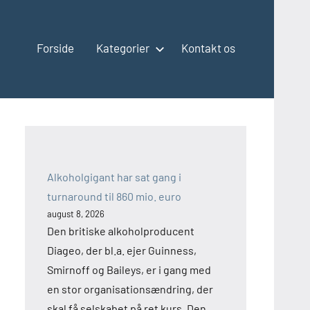
Forside
Kategorier
Kontakt os
Alkoholgigant har sat gang i
turnaround til 860 mio. euro
august 8, 2026
Den britiske alkoholproducent
Diageo, der bl.a. ejer Guinness,
Smirnoff og Baileys, er i gang med
en stor organisationsændring, der
skal få selskabet på ret kurs. Den