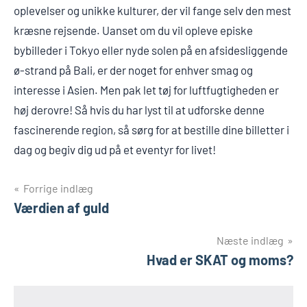
oplevelser og unikke kulturer, der vil fange selv den mest
kræsne rejsende. Uanset om du vil opleve episke
bybilleder i Tokyo eller nyde solen på en afsidesliggende
ø-strand på Bali, er der noget for enhver smag og
interesse i Asien. Men pak let tøj for luftfugtigheden er
høj derovre! Så hvis du har lyst til at udforske denne
fascinerende region, så sørg for at bestille dine billetter i
dag og begiv dig ud på et eventyr for livet!
Indlægsnavigation
Forrige indlæg
Værdien af guld
Næste indlæg
Hvad er SKAT og moms?