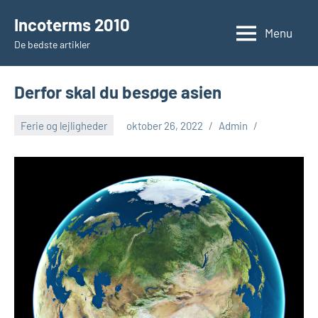
Videre
Incoterms 2010
til
Menu
De bedste artikler
indhold
Derfor skal du besøge asien
Ferie og lejligheder
oktober 26, 2022
Admin