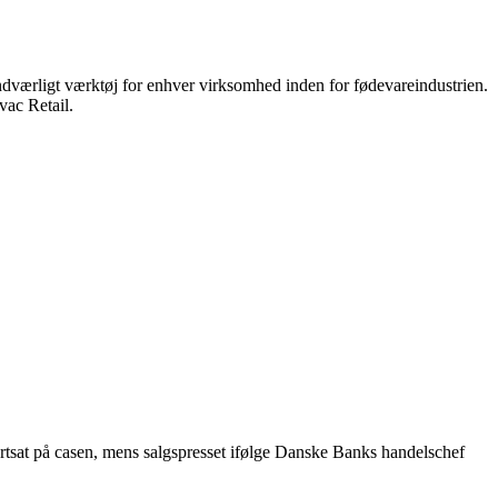
undværligt værktøj for enhver virksomhed inden for fødevareindustrien.
vac Retail.
ortsat på casen, mens salgspresset ifølge Danske Banks handelschef