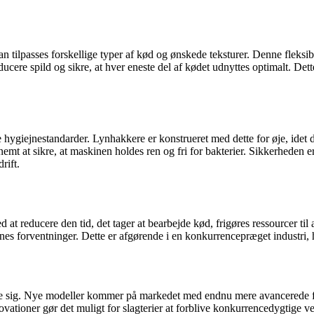
tilpasses forskellige typer af kød og ønskede teksturer. Denne fleksibili
cere spild og sikre, at hver eneste del af kødet udnyttes optimalt. Det
hygiejnestandarder. Lynhakkere er konstrueret med dette for øje, idet de of
nemt at sikre, at maskinen holdes ren og fri for bakterier. Sikkerheden
rift.
d at reducere den tid, det tager at bearbejde kød, frigøres ressourcer ti
dernes forventninger. Dette er afgørende i en konkurrencepræget industri,
e sig. Nye modeller kommer på markedet med endnu mere avancerede funk
vationer gør det muligt for slagterier at forblive konkurrencedygtige v