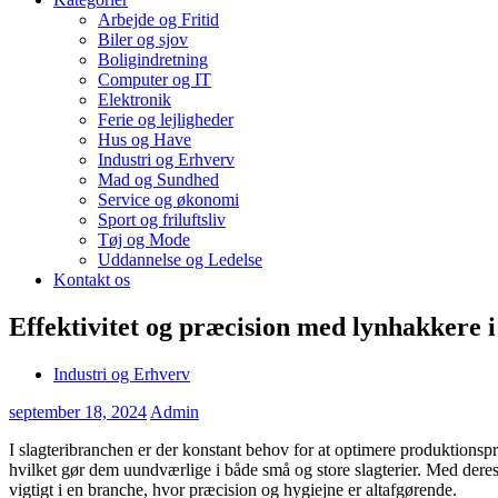
Arbejde og Fritid
Biler og sjov
Boligindretning
Computer og IT
Elektronik
Ferie og lejligheder
Hus og Have
Industri og Erhverv
Mad og Sundhed
Service og økonomi
Sport og friluftsliv
Tøj og Mode
Uddannelse og Ledelse
Kontakt os
Effektivitet og præcision med lynhakkere i
Industri og Erhverv
september 18, 2024
Admin
I slagteribranchen er der konstant behov for at optimere produktionspr
hvilket gør dem uundværlige i både små og store slagterier. Med deres
vigtigt i en branche, hvor præcision og hygiejne er altafgørende.