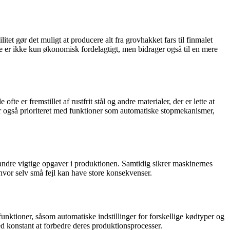
tet gør det muligt at producere alt fra grovhakket fars til finmalet
te er ikke kun økonomisk fordelagtigt, men bidrager også til en mere
te er fremstillet af rustfrit stål og andre materialer, der er lette at
 er også prioriteret med funktioner som automatiske stopmekanismer,
l andre vigtige opgaver i produktionen. Samtidig sikrer maskinernes
 hvor selv små fejl kan have store konsekvenser.
tioner, såsom automatiske indstillinger for forskellige kødtyper og
ed konstant at forbedre deres produktionsprocesser.