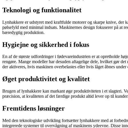
Teknologi og funktionalitet
Lynhakkere er udstyret med kraftfulde motorer og skarpe knive, der kan 
pølsefyld med minimal indsats. Maskinernes design fokuserer på at redu
bæredygtig produktion.
Hygiejne og sikkerhed i fokus
En af de største udfordringer i fødevareindustrien er at opretholde høje 
rengøre. Mange modeller har desuden aftagelige dele, hvilket gør det 
der aktiveres, hvis maskinen overbelastes eller hvis låget åbnes under d
Øget produktivitet og kvalitet
Brugen af lynhakkere kan markant øge produktiviteten i et slagteri. Ve
præcision, at kvaliteten af det færdige produkt altid lever op til kun
Fremtidens løsninger
Med den teknologiske udvikling fortsætter lynhakkere med at forbedr
integrerede systemer til overvågning af maskinens ydeevne. Disse inno