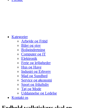
Kategorier
Arbejde og Fritid
Biler og sjov
Boligindretning
Computer og IT
Elektronik
Ferie og lejligheder
Hus og Have
Industri og Erhverv
Mad og Sundhed
Service og økonomi
Sport og friluftsliv
Tøj og Mode
Uddannelse og Ledelse
Kontakt os
Fodbold wallstickers skal en