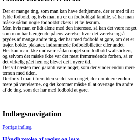
Der er mange ting, som man kan have derhjemme, der er med til at
fylde fodbold, og hvis man nu er en fodboldgal familie, så har man
måske sådan nogle fodboldstickers i et fællesrum.
Men hvis man er lidt alene med den interesse, så kan det være noget,
som man har hængende på ens værelse, hvor det værelse også
prydes af mange andre ting, der har med fodbold at gøre, om det er
trøjer, bolde, plakater, indrammede fodboldbilletter eller andet.
Her kan man ikke undvære sådan noget som fodbold wallstickers,
og selvom det måske ikke var det mest fremtrædende førhen, så er
det virkelig gået hen og blevet det i nyere tid.
Det vil næsten med garanti være noget, som der vinder endnu mere
terræn med tiden.
Derfor vil man i fremtiden se det som noget, der dominere endnu
mere på værelserne, og det kommer måske til at overtage fra andre
af de ting, som der har med fodbold at gøre.
Indlægsnavigation
Forrige indlæg
Håndhævelse af regler og love