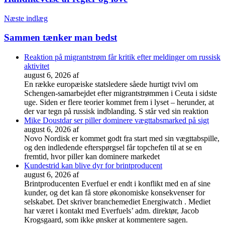
Næste indlæg
Sammen tænker man bedst
Reaktion på migrantstrøm får kritik efter meldinger om russisk
aktivitet
august 6, 2026
af
En række europæiske statsledere såede hurtigt tvivl om
Schengen-samarbejdet efter migrantstrømmen i Ceuta i sidste
uge. Siden er flere teorier kommet frem i lyset – herunder, at
der var tegn på russisk indblanding. S står ved sin reaktion
Mike Doustdar ser piller dominere vægttabsmarked på sigt
august 6, 2026
af
Novo Nordisk er kommet godt fra start med sin vægttabspille,
og den indledende efterspørgsel får topchefen til at se en
fremtid, hvor piller kan dominere markedet
Kundestrid kan blive dyr for brintproducent
august 6, 2026
af
Brintproducenten Everfuel er endt i konflikt med en af sine
kunder, og det kan få store økonomiske konsekvenser for
selskabet. Det skriver branchemediet Energiwatch . Mediet
har været i kontakt med Everfuels’ adm. direktør, Jacob
Krogsgaard, som ikke ønsker at kommentere sagen.