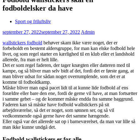
fodboldelsker da have
Sport og friluftsliv
september 27, 2022
september 27, 2022
Admin
wallstickers fodbold
behøver skam ikke være noget, der er
forbeholdt en bestemt aldersgruppe, for man kan elske fodbold hele
livet, og som regel starter en kærlighed til en klub eller et landshold
allerede, fra man er helt lille.
Det er som regel faderen, der tager knægten eller datteren med til
kampe, og så bliver man selv bidt af det, fordi det er første gang, at
man bliver udsat for sådan noget overrumplende, som det er at
komme til fodboldkamp.
Måske bliver man også pacet lidt til at kunne lide fodbold af ens
forældre eller bare den ene, fordi de gerne vil have, at man fortsætter
i samme gebet – og de kommer måske endda fra samme baggrund.
Faderen kan så måske have fodbold wallstickers på sit
arbejdsværelse, så det er noget, som sønnen ser, og så vil
vedkommende også gerne have det samme hængende.
Eller også var det allerede sat op i barneværelset, da man var lille så
man ikke kunne undgå det.
Fodbold wallstickers er for alle