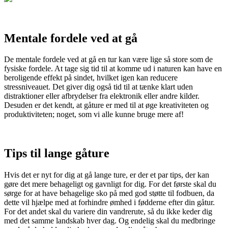
Mentale fordele ved at gå
De mentale fordele ved at gå en tur kan være lige så store som de
fysiske fordele. At tage sig tid til at komme ud i naturen kan have en
beroligende effekt på sindet, hvilket igen kan reducere
stressniveauet. Det giver dig også tid til at tænke klart uden
distraktioner eller afbrydelser fra elektronik eller andre kilder.
Desuden er det kendt, at gåture er med til at øge kreativiteten og
produktiviteten; noget, som vi alle kunne bruge mere af!
Tips til lange gåture
Hvis det er nyt for dig at gå lange ture, er der et par tips, der kan
gøre det mere behageligt og gavnligt for dig. For det første skal du
sørge for at have behagelige sko på med god støtte til fodbuen, da
dette vil hjælpe med at forhindre ømhed i fødderne efter din gåtur.
For det andet skal du variere din vandrerute, så du ikke keder dig
med det samme landskab hver dag. Og endelig skal du medbringe