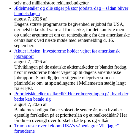
selv med milliardstore reklamebudgetter.
Ædelmetaller og olie stiger på stor jobdata-dag – sådan bliver
handelsdagen
august 7, 2026
af
Dagens største programsatte begivenhed er jobtal fra USA,
der helst ikke skal være alt for stærke, for det kan fyre mere
op under argumentet om en rentestigning fra den amerikanske
centralbank ved næste møde med rentemelding d. 16.
september.
Aktier i Asien: Investorerne holder vejret før amerikansk
jobrapport
august 7, 2026
af
Udviklingen på de asiatiske aktiemarkeder er blandet fredag,
hvor investorerne holder vejret op til dagens amerikanske
jobrapport. Samtidig tjener stigende oliepriser som en
påmindelse om, at spændingerne i Mellemøsten stadig langt
fra er løst.
Prioritetslån eller realkredit? Her er beregningen på, hvad der
bedst kan betale sig
august 7, 2026
af
Bankernes boligudlån er vokset de senere år, men hvad er
egentlig forskellen på et prioritetslån og et realkreditlån? Her
får du en oversigt over forskel i både pris og vilkår
Trump raser over læk om USA’s våbenlagre: Vil “jagte”
forræderne