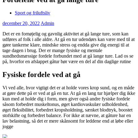
Sport og friluftsliv
december 20, 2022
Admin
Det er en fornøjelig og gavnlig aktivitet at gå lange ture, som kan
udføres af folk i alle aldre. At gå en tur udendørs kan være med til at
gøre tankerne klare, mindske stress og endda give dig energi til at
tage dagen i brug. Der er mange fysiske og mentale
sundhedsmæssige fordele forbundet med at gå lange ture. Lad os se
på, hvorfor en afslappet gåtur bør være en del af din daglige rutine
Fysiske fordele ved at gå
Vi ved alle, hvor vigtigt det er at holde vores krop sund, og en måde
at gøre dette på er ved at gå en tur. At gå en lang tur hjælper dig ikke
kun med at holde dig i form, men giver også andre fysiske fordele
såsom forbedret muskeltonus, øget kardiovaskulær udholdenhed,
øget fleksibilitet, forbedret kropsholdning, sænket blodtryk, boostet
stofskifte og forbedret balance. For ikke at nævne, at gåture har en
lav belastning, så det er mere skånsomt for leddene end at løbe eller
jogge