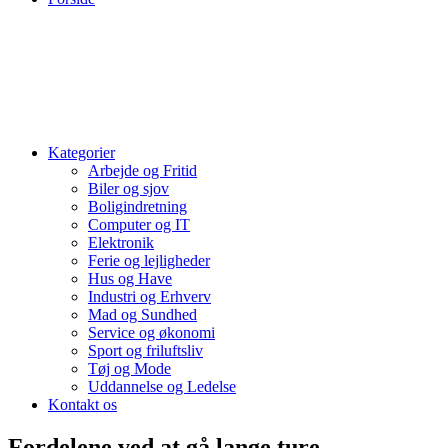
Kategorier
Arbejde og Fritid
Biler og sjov
Boligindretning
Computer og IT
Elektronik
Ferie og lejligheder
Hus og Have
Industri og Erhverv
Mad og Sundhed
Service og økonomi
Sport og friluftsliv
Tøj og Mode
Uddannelse og Ledelse
Kontakt os
Fordelene ved at gå lange ture