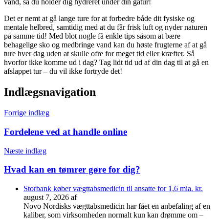
vand, så du holder dig hydreret under din gåtur!
Det er nemt at gå lange ture for at forbedre både dit fysiske og
mentale helbred, samtidig med at du får frisk luft og nyder naturen
på samme tid! Med blot nogle få enkle tips såsom at bære
behagelige sko og medbringe vand kan du høste frugterne af at gå
ture hver dag uden at skulle ofre for meget tid eller kræfter. Så
hvorfor ikke komme ud i dag? Tag lidt tid ud af din dag til at gå en
afslappet tur – du vil ikke fortryde det!
Indlægsnavigation
Forrige indlæg
Fordelene ved at handle online
Næste indlæg
Hvad kan en tømrer gøre for dig?
Storbank køber vægttabsmedicin til ansatte for 1,6 mia. kr.
august 7, 2026
af
Novo Nordisks vægttabsmedicin har fået en anbefaling af en
kaliber, som virksomheden normalt kun kan drømme om –