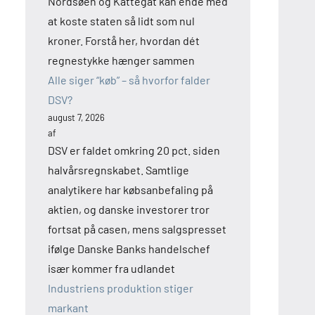
Nordsøen og Kattegat kan ende med
at koste staten så lidt som nul
kroner. Forstå her, hvordan dét
regnestykke hænger sammen
Alle siger “køb” – så hvorfor falder
DSV?
august 7, 2026
af
DSV er faldet omkring 20 pct. siden
halvårsregnskabet. Samtlige
analytikere har købsanbefaling på
aktien, og danske investorer tror
fortsat på casen, mens salgspresset
ifølge Danske Banks handelschef
især kommer fra udlandet
Industriens produktion stiger
markant