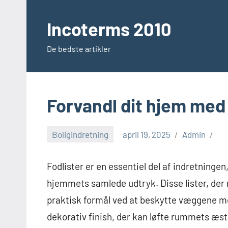
Videre
til
Incoterms 2010
indhold
De bedste artikler
Forvandl dit hjem med 
Boligindretning
april 19, 2025
Admin
Fodlister er en essentiel del af indretningen
hjemmets samlede udtryk. Disse lister, der
praktisk formål ved at beskytte væggene mo
dekorativ finish, der kan løfte rummets æste