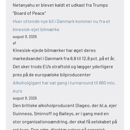
Netanyahu er blevet kaldt et udkast fra Trumps
“Board of Peace”
Hver ottende nye bil i Danmark kommer nu fra et
kinesisk-ejet bilmærke
august 9, 2026
af
Kinesisk-ejede bilmærker har øget deres
markedsandel i Danmark fra 8,8 til 12,8 pct. på et år.
Det sker trods EU’s straftold og lægger yderligere
pres på de europæiske bilproducenter
Alkoholgigant har sat gang i turnaround til 860 mio.
euro
august 8, 2026
Den britiske alkoholproducent Diageo, der bl.a. ejer
Guinness, Smirnoff og Baileys, er i gang med en
stor organisationsændring, der skal få selskabet på
ret kurs. Den adm. direktør satser på organisk