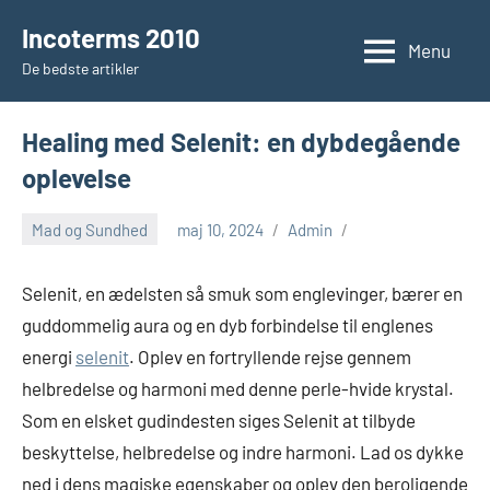
Videre
Incoterms 2010
til
Menu
De bedste artikler
indhold
Healing med Selenit: en dybdegående
oplevelse
Mad og Sundhed
maj 10, 2024
Admin
Selenit, en ædelsten så smuk som englevinger, bærer en
guddommelig aura og en dyb forbindelse til englenes
energi
selenit
. Oplev en fortryllende rejse gennem
helbredelse og harmoni med denne perle-hvide krystal.
Som en elsket gudindesten siges Selenit at tilbyde
beskyttelse, helbredelse og indre harmoni. Lad os dykke
ned i dens magiske egenskaber og oplev den beroligende