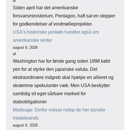
af
Siden april har det amerikanske
forsvarsministerium, Pentagon, haft sat en stopper
for godkendelser af vindmølleprojekter.
USA's historiske yenkøb handler også om
amerikanske renter
august 6, 2026
af
Washington har for første gang siden 1998 købt
yen for at styrke den japanske valuta. Det
ekstraordinære indgreb skal hjælpe en allieret og
skræmme spekulanter væk. Men USA beskytter
samtidig sit eget sårbare marked for
statsobligationer
Modeuge: Derfor vokser netop de her danske
modebrands
august 6, 2026