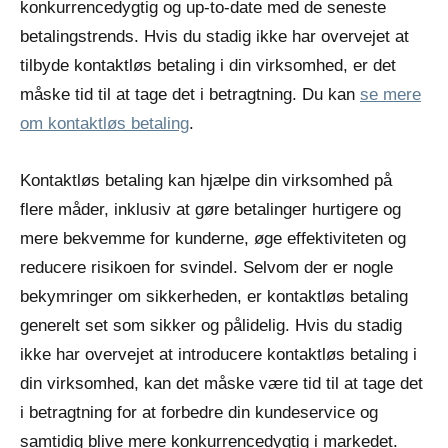
konkurrencedygtig og up-to-date med de seneste
betalingstrends. Hvis du stadig ikke har overvejet at
tilbyde kontaktløs betaling i din virksomhed, er det
måske tid til at tage det i betragtning. Du kan
se mere
om kontaktløs betaling
.
Kontaktløs betaling kan hjælpe din virksomhed på
flere måder, inklusiv at gøre betalinger hurtigere og
mere bekvemme for kunderne, øge effektiviteten og
reducere risikoen for svindel. Selvom der er nogle
bekymringer om sikkerheden, er kontaktløs betaling
generelt set som sikker og pålidelig. Hvis du stadig
ikke har overvejet at introducere kontaktløs betaling i
din virksomhed, kan det måske være tid til at tage det
i betragtning for at forbedre din kundeservice og
samtidig blive mere konkurrencedygtig i markedet.