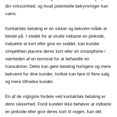
din virksomhed, og hvad potentielle bekymringer kan
være.
Kontaktløs betaling er en sikker og bekvem måde at
betale på. I stedet for at skulle indtaste en pinkode,
indsætte et kort eller give en seddel, kan kunder
simpelthen placere deres kort eller en smartphone i
nærheden af en terminal for at behandle en
transaktion. Dette kan gøre betaling hurtigere og mere
bekvemt for dine kunder, hvilket kan føre til flere salg
og mere tilfredse kunder.
En af de vigtigste fordele ved kontaktløs betaling er
dens sikkerhed. Fordi kunden ikke behøver at indtaste
en pinkode eller give deres kort til nogen, kan det