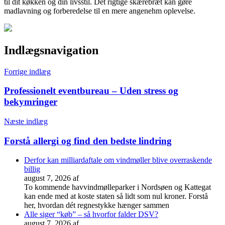
til dit køkken og din livsstil. Det rigtige skærebræt kan gøre
madlavning og forberedelse til en mere angenehm oplevelse.
Indlægsnavigation
Forrige indlæg
Professionelt eventbureau – Uden stress og
bekymringer
Næste indlæg
Forstå allergi og find den bedste lindring
Derfor kan milliardaftale om vindmøller blive overraskende
billig
august 7, 2026
af
To kommende havvindmølleparker i Nordsøen og Kattegat
kan ende med at koste staten så lidt som nul kroner. Forstå
her, hvordan dét regnestykke hænger sammen
Alle siger “køb” – så hvorfor falder DSV?
august 7, 2026
af