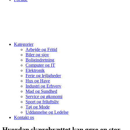
Kategorier
Arbejde og Fritid
Biler og sjov
Boligindretning
Computer og IT
Elektronik
Ferie og lejligheder
Hus og Have
Industri og Erhverv
Mad og Sundhed
Service og økonomi
Sport og friluftsliv
Tøj og Mode
Uddannelse og Ledelse
Kontakt os
Hvordan skærebrættet kan gøre en stor