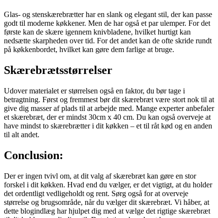
Glas- og stenskærebrætter har en slank og elegant stil, der kan passe
godt til moderne køkkener. Men de har også et par ulemper. For det
første kan de skære igennem knivbladene, hvilket hurtigt kan
nedsætte skarpheden over tid. For det andet kan de ofte skride rundt
på køkkenbordet, hvilket kan gøre dem farlige at bruge.
Skærebrætsstørrelser
Udover materialet er størrelsen også en faktor, du bør tage i
betragtning. Først og fremmest bør dit skærebræt være stort nok til at
give dig masser af plads til at arbejde med. Mange experter anbefaler
et skærebræt, der er mindst 30cm x 40 cm. Du kan også overveje at
have mindst to skærebrætter i dit køkken – et til råt kød og en anden
til alt andet.
Conclusion:
Der er ingen tvivl om, at dit valg af skærebræt kan gøre en stor
forskel i dit køkken. Hvad end du vælger, er det vigtigt, at du holder
det ordentligt vedligeholdt og rent. Sørg også for at overveje
størrelse og brugsområde, når du vælger dit skærebræt. Vi håber, at
dette blogindlæg har hjulpet dig med at vælge det rigtige skærebræt