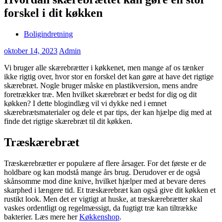
forskel i dit køkken
Boligindretning
oktober 14, 2023
Admin
Vi bruger alle skærebrætter i køkkenet, men mange af os tænker
ikke rigtig over, hvor stor en forskel det kan gøre at have det rigtige
skærebræt. Nogle bruger måske en plastikversion, mens andre
foretrækker træ. Men hvilket skærebræt er bedst for dig og dit
køkken? I dette blogindlæg vil vi dykke ned i emnet
skærebrætsmaterialer og dele et par tips, der kan hjælpe dig med at
finde det rigtige skærebræt til dit køkken.
Træskærebræt
Træskærebrætter er populære af flere årsager. For det første er de
holdbare og kan modstå mange års brug. Derudover er de også
skånsomme mod dine knive, hvilket hjælper med at bevare deres
skarphed i længere tid. Et træskærebræt kan også give dit køkken et
rustikt look. Men det er vigtigt at huske, at træskærebrætter skal
vaskes ordentligt og regelmæssigt, da fugtigt træ kan tiltrække
bakterier. Læs mere her
Køkkenshop
.