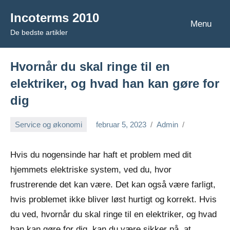
Videre
Incoterms 2010
til
Menu
De bedste artikler
indhold
Hvornår du skal ringe til en
elektriker, og hvad han kan gøre for
dig
Service og økonomi
februar 5, 2023
Admin
Hvis du nogensinde har haft et problem med dit
hjemmets elektriske system, ved du, hvor
frustrerende det kan være. Det kan også være farligt,
hvis problemet ikke bliver løst hurtigt og korrekt. Hvis
du ved, hvornår du skal ringe til en elektriker, og hvad
han kan gøre for dig, kan du være sikker på, at