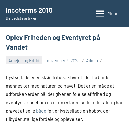
Videre
Incoterms 2010
til
Menu
De bedste artikler
indhold
Oplev Friheden og Eventyret på
Vandet
Arbejde og Fritid
november 9, 2023
Admin
Lystsejlads er en skøn fritidsaktivitet, der forbinder
mennesker med naturen og havet. Det er en måde at
udforske verden på, der giver en følelse af frihed og
eventyr. Uanset om du er en erfaren sejler eller aldrig har
prøvet at sejle
både
før, er lystsejlads en hobby, der
tilbyder utallige fordele og oplevelser.