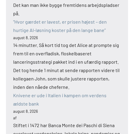
Det kan man ikke bygge fremtidens arbejdspladser
på.
“Hvor gærdet er lavest, er prisen højest – den
hurtige AI-løsning koster på den lange bane”
august 8, 2026
14 minutter. Så kort tid tog det Alice at prompte sig
frem til en overfladisk, floskelbaseret
lanceringsstrategi pakket ind i en ufærdig rapport.
Det tog hende 1 minut at sende rapporten videre til
kollegaen John, som skulle justere rapporten,
inden den nåede cheferne.
Knivene er ude i Italien i kampen om verdens
ældste bank
august 8, 2026
af
Stiftet i 1472 har Banca Monte dei Paschi di Siena
overlevet verdenskrige, lokale krige, pandemier og