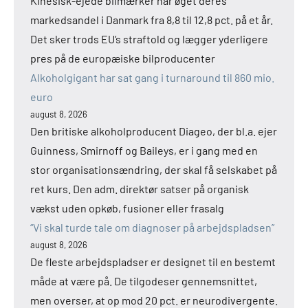
Kinesisk-ejede bilmærker har øget deres
markedsandel i Danmark fra 8,8 til 12,8 pct. på et år.
Det sker trods EU’s straftold og lægger yderligere
pres på de europæiske bilproducenter
Alkoholgigant har sat gang i turnaround til 860 mio.
euro
august 8, 2026
Den britiske alkoholproducent Diageo, der bl.a. ejer
Guinness, Smirnoff og Baileys, er i gang med en
stor organisationsændring, der skal få selskabet på
ret kurs. Den adm. direktør satser på organisk
vækst uden opkøb, fusioner eller frasalg
“Vi skal turde tale om diagnoser på arbejdspladsen”
august 8, 2026
De fleste arbejdspladser er designet til en bestemt
måde at være på. De tilgodeser gennemsnittet,
men overser, at op mod 20 pct. er neurodivergente.