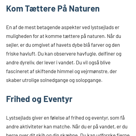
Kom Tættere På Naturen
En af de mest betagende aspekter ved lystsejlads er
muligheden for at komme tættere på naturen. Når du
sejler, er du omgivet af havets dybe blå farver og den
friske havluft. Du kan observere havfugle, delfiner og
andre dyreliv, der lever i vandet. Du vil også blive
fascineret af skiftende himmel og vejrmønstre, der
skaber utrolige solnedgange og solopgange.
Frihed og Eventyr
Lystsejlads giver en følelse af frihed og eventyr, som få
andre aktiviteter kan matche. Når du er på vandet, er du
herre over dit skib og din skæbne. Du kan udforske fjerne