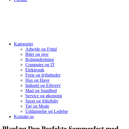
Kategorier
Arbejde og Fritid
Biler og sjov
Boligindretning
Computer og IT
Elektronik
Ferie og lejligheder
Hus og Have
Industri og Erhverv
Mad og Sundhed
Service og økonomi
Sport og friluftsliv
Tøj og Mode
Uddannelse og Ledelse
Kontakt os
Planlæg Den Perfekte Sommerfest med