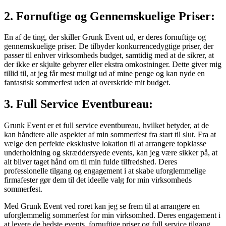
2. Fornuftige og Gennemskuelige Priser:
En af de ting, der skiller Grunk Event ud, er deres fornuftige og
gennemskuelige priser. De tilbyder konkurrencedygtige priser, der
passer til enhver virksomheds budget, samtidig med at de sikrer, at
der ikke er skjulte gebyrer eller ekstra omkostninger. Dette giver mig
tillid til, at jeg får mest muligt ud af mine penge og kan nyde en
fantastisk sommerfest uden at overskride mit budget.
3. Full Service Eventbureau:
Grunk Event er et full service eventbureau, hvilket betyder, at de
kan håndtere alle aspekter af min sommerfest fra start til slut. Fra at
vælge den perfekte eksklusive lokation til at arrangere topklasse
underholdning og skræddersyede events, kan jeg være sikker på, at
alt bliver taget hånd om til min fulde tilfredshed. Deres
professionelle tilgang og engagement i at skabe uforglemmelige
firmafester gør dem til det ideelle valg for min virksomheds
sommerfest.
Med Grunk Event ved roret kan jeg se frem til at arrangere en
uforglemmelig sommerfest for min virksomhed. Deres engagement i
at levere de bedste events, fornuftige priser og full service tilgang