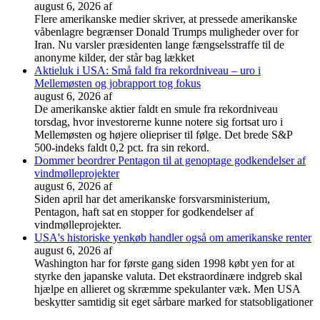
august 6, 2026
af
Flere amerikanske medier skriver, at pressede amerikanske
våbenlagre begrænser Donald Trumps muligheder over for
Iran. Nu varsler præsidenten lange fængselsstraffe til de
anonyme kilder, der står bag lækket
Aktieluk i USA: Små fald fra rekordniveau – uro i
Mellemøsten og jobrapport tog fokus
august 6, 2026
af
De amerikanske aktier faldt en smule fra rekordniveau
torsdag, hvor investorerne kunne notere sig fortsat uro i
Mellemøsten og højere oliepriser til følge. Det brede S&P
500-indeks faldt 0,2 pct. fra sin rekord.
Dommer beordrer Pentagon til at genoptage godkendelser af
vindmølleprojekter
august 6, 2026
af
Siden april har det amerikanske forsvarsministerium,
Pentagon, haft sat en stopper for godkendelser af
vindmølleprojekter.
USA's historiske yenkøb handler også om amerikanske renter
august 6, 2026
af
Washington har for første gang siden 1998 købt yen for at
styrke den japanske valuta. Det ekstraordinære indgreb skal
hjælpe en allieret og skræmme spekulanter væk. Men USA
beskytter samtidig sit eget sårbare marked for statsobligationer