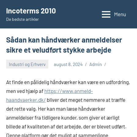
Videre
Incoterms 2010
til
Menu
De bedste artikler
indhold
Sådan kan håndværker anmeldelser
sikre et veludført stykke arbejde
Industri og Erhverv
august 8, 2024
Admin
At finde en pålidelig håndværker kan være en udfordring,
men ved hjælp af
https://www.anmeld-
haandvaerker.dk/
bliver det meget nemmere at træffe
det rette valg. Her kan man læse håndværker
anmeldelser fra tidligere kunder, som giver et ærligt
billede af kvaliteten af det arbejde, der er blevet udført.
Denne platform gør det muligt at sammenligne