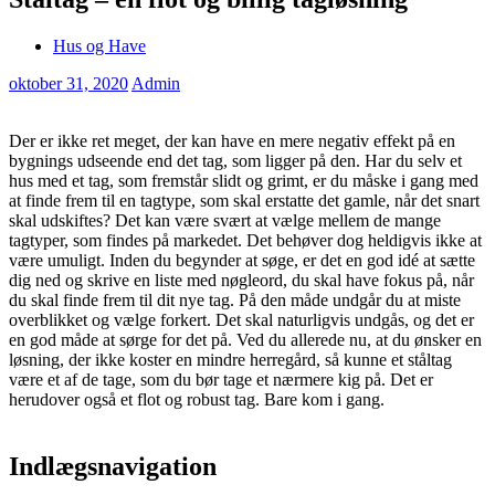
Hus og Have
oktober 31, 2020
Admin
Der er ikke ret meget, der kan have en mere negativ effekt på en
bygnings udseende end det tag, som ligger på den. Har du selv et
hus med et tag, som fremstår slidt og grimt, er du måske i gang med
at finde frem til en tagtype, som skal erstatte det gamle, når det snart
skal udskiftes? Det kan være svært at vælge mellem de mange
tagtyper, som findes på markedet. Det behøver dog heldigvis ikke at
være umuligt. Inden du begynder at søge, er det en god idé at sætte
dig ned og skrive en liste med nøgleord, du skal have fokus på, når
du skal finde frem til dit nye tag. På den måde undgår du at miste
overblikket og vælge forkert. Det skal naturligvis undgås, og det er
en god måde at sørge for det på. Ved du allerede nu, at du ønsker en
løsning, der ikke koster en mindre herregård, så kunne et ståltag
være et af de tage, som du bør tage et nærmere kig på. Det er
herudover også et flot og robust tag. Bare kom i gang.
Indlægsnavigation