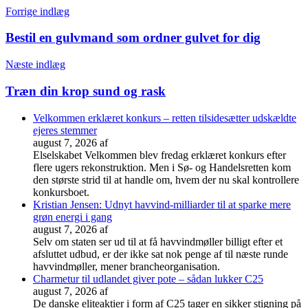
Forrige indlæg
Bestil en gulvmand som ordner gulvet for dig
Næste indlæg
Træn din krop sund og rask
Velkommen erklæret konkurs – retten tilsidesætter udskældte
ejeres stemmer
august 7, 2026
af
Elselskabet Velkommen blev fredag erklæret konkurs efter
flere ugers rekonstruktion. Men i Sø- og Handelsretten kom
den største strid til at handle om, hvem der nu skal kontrollere
konkursboet.
Kristian Jensen: Udnyt havvind-milliarder til at sparke mere
grøn energi i gang
august 7, 2026
af
Selv om staten ser ud til at få havvindmøller billigt efter et
afsluttet udbud, er der ikke sat nok penge af til næste runde
havvindmøller, mener brancheorganisation.
Charmetur til udlandet giver pote – sådan lukker C25
august 7, 2026
af
De danske eliteaktier i form af C25 tager en sikker stigning på