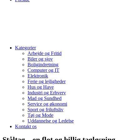
Kategorier
Arbejde og Fritid
Biler og sjov
Boligindretning
Computer og IT
Elektronik
Ferie og lejligheder
Hus og Have
Industri og Erhverv
Mad og Sundhed
Service og økonomi
Sport og friluftsliv
Tøj og Mode
Uddannelse og Ledelse
Kontakt os
Ståltag – en flot og billig tagløsning