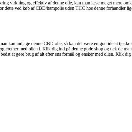
ring virkning og effektiv af denne olie, kan man læse meget mere omk
d for dette ved køb af CBD/hampolie uden THC hos denne forhandler lig
man kan indtage denne CBD olie, så kan det være en god ide at tjekke d
lie og cremer med olien i. Klik dig ind på denne gode shop og tjek de m
bedst at gøre brug af alt efter ens formål og ønsker med olien. Klik dig 