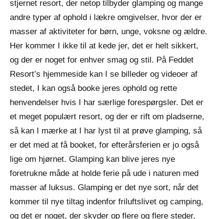
stjernet resort, der netop tilbyder glamping og mange
andre typer af ophold i lækre omgivelser, hvor der er
masser af aktiviteter for børn, unge, voksne og ældre.
Her kommer I ikke til at kede jer, det er helt sikkert,
og der er noget for enhver smag og stil. På Feddet
Resort’s hjemmeside kan I se billeder og videoer af
stedet, I kan også booke jeres ophold og rette
henvendelser hvis I har særlige forespørgsler. Det er
et meget populært resort, og der er rift om pladserne,
så kan I mærke at I har lyst til at prøve glamping, så
er det med at få booket, for efterårsferien er jo også
lige om hjørnet. Glamping kan blive jeres nye
foretrukne måde at holde ferie på ude i naturen med
masser af luksus. Glamping er det nye sort, når det
kommer til nye tiltag indenfor friluftslivet og camping,
og det er noget, der skyder op flere og flere steder,