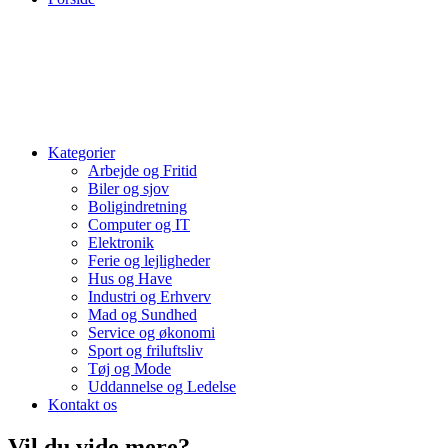
Kategorier
Arbejde og Fritid
Biler og sjov
Boligindretning
Computer og IT
Elektronik
Ferie og lejligheder
Hus og Have
Industri og Erhverv
Mad og Sundhed
Service og økonomi
Sport og friluftsliv
Tøj og Mode
Uddannelse og Ledelse
Kontakt os
Vil du vide mere?