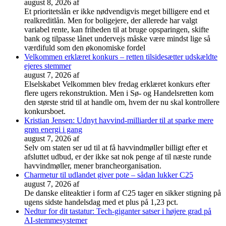
august 8, 2026
af
Et prioritetslån er ikke nødvendigvis meget billigere end et
realkreditlån. Men for boligejere, der allerede har valgt
variabel rente, kan friheden til at bruge opsparingen, skifte
bank og tilpasse lånet undervejs måske være mindst lige så
værdifuld som den økonomiske fordel
Velkommen erklæret konkurs – retten tilsidesætter udskældte
ejeres stemmer
august 7, 2026
af
Elselskabet Velkommen blev fredag erklæret konkurs efter
flere ugers rekonstruktion. Men i Sø- og Handelsretten kom
den største strid til at handle om, hvem der nu skal kontrollere
konkursboet.
Kristian Jensen: Udnyt havvind-milliarder til at sparke mere
grøn energi i gang
august 7, 2026
af
Selv om staten ser ud til at få havvindmøller billigt efter et
afsluttet udbud, er der ikke sat nok penge af til næste runde
havvindmøller, mener brancheorganisation.
Charmetur til udlandet giver pote – sådan lukker C25
august 7, 2026
af
De danske eliteaktier i form af C25 tager en sikker stigning på
ugens sidste handelsdag med et plus på 1,23 pct.
Nedtur for dit tastatur: Tech-giganter satser i højere grad på
AI-stemmesystemer