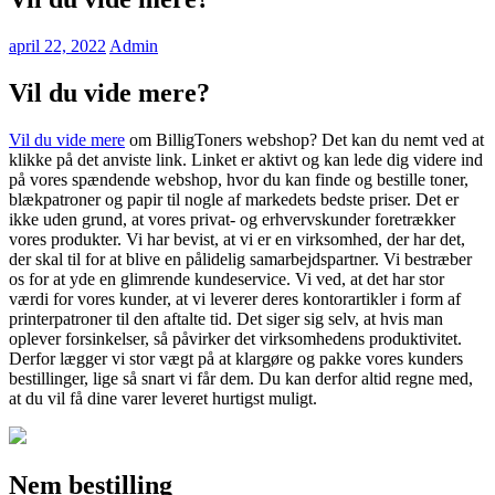
april 22, 2022
Admin
Vil du vide mere?
Vil du vide mere
om BilligToners webshop? Det kan du nemt ved at
klikke på det anviste link. Linket er aktivt og kan lede dig videre ind
på vores spændende webshop, hvor du kan finde og bestille toner,
blækpatroner og papir til nogle af markedets bedste priser. Det er
ikke uden grund, at vores privat- og erhvervskunder foretrækker
vores produkter. Vi har bevist, at vi er en virksomhed, der har det,
der skal til for at blive en pålidelig samarbejdspartner. Vi bestræber
os for at yde en glimrende kundeservice. Vi ved, at det har stor
værdi for vores kunder, at vi leverer deres kontorartikler i form af
printerpatroner til den aftalte tid. Det siger sig selv, at hvis man
oplever forsinkelser, så påvirker det virksomhedens produktivitet.
Derfor lægger vi stor vægt på at klargøre og pakke vores kunders
bestillinger, lige så snart vi får dem. Du kan derfor altid regne med,
at du vil få dine varer leveret hurtigst muligt.
Nem bestilling