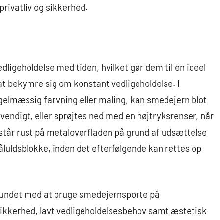
 privatliv og sikkerhed.
igeholdelse med tiden, hvilket gør dem til en ideel
 at bekymre sig om konstant vedligeholdelse. I
elmæssig farvning eller maling, kan smedejern blot
endigt, eller sprøjtes ned med en højtryksrenser, når
opstår rust på metaloverfladen på grund af udsættelse
tåluldsblokke, inden det efterfølgende kan rettes op
undet med at bruge smedejernsporte på
kkerhed, lavt vedligeholdelsesbehov samt æstetisk