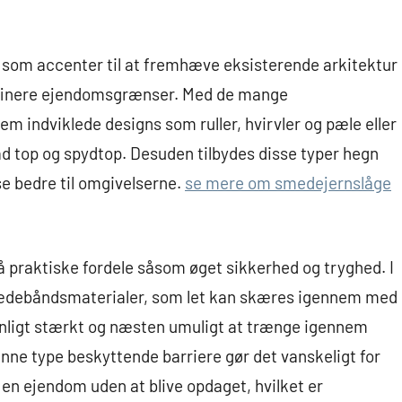
 som accenter til at fremhæve eksisterende arkitektur
 definere ejendomsgrænser. Med de mange
m indviklede designs som ruller, hvirvler og pæle eller
ad top og spydtop. Desuden tilbydes disse typer hegn
sse bedre til omgivelserne.
se mere om smedejernslåge
 praktiske fordele såsom øget sikkerhed og tryghed. I
 kædebåndsmaterialer, som let kan skæres igennem med
nligt stærkt og næsten umuligt at trænge igennem
enne type beskyttende barriere gør det vanskeligt for
en ejendom uden at blive opdaget, hvilket er