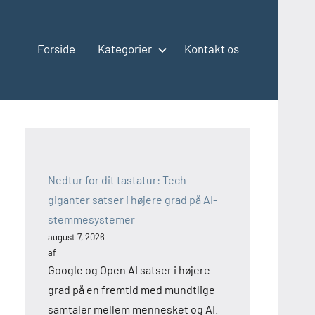
Forside
Kategorier
Kontakt os
Nedtur for dit tastatur: Tech-
giganter satser i højere grad på AI-
stemmesystemer
august 7, 2026
af
Google og Open AI satser i højere
grad på en fremtid med mundtlige
samtaler mellem mennesket og AI.