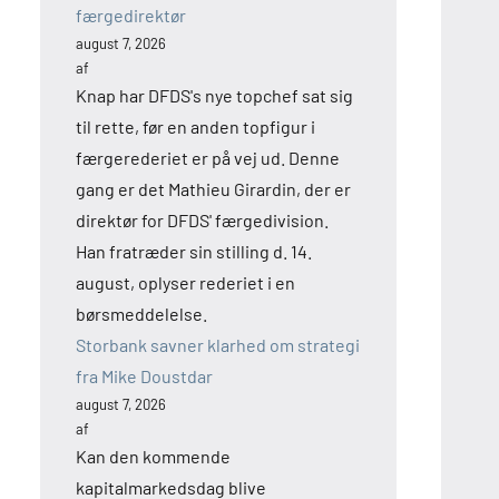
færgedirektør
august 7, 2026
af
Knap har DFDS's nye topchef sat sig
til rette, før en anden topfigur i
færgerederiet er på vej ud. Denne
gang er det Mathieu Girardin, der er
direktør for DFDS' færgedivision.
Han fratræder sin stilling d. 14.
august, oplyser rederiet i en
børsmeddelelse.
Storbank savner klarhed om strategi
fra Mike Doustdar
august 7, 2026
af
Kan den kommende
kapitalmarkedsdag blive